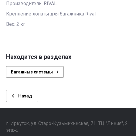
Производитель: RIVAL
Крепление лопаты для багажника Rival
Вес: 2 кг
Находится в разделах
Багажные системы
Назад
г. Иркутск, ул. ​Старо-Кузьмихинская, 71. ТЦ "Линия", 2
этаж. ⠀⠀⠀⠀⠀⠀⠀⠀⠀⠀