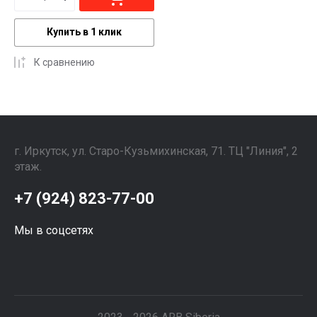
Купить в 1 клик
К сравнению
г. Иркутск, ул. ​Старо-Кузьмихинская, 71. ТЦ "Линия", 2
этаж. ⠀⠀⠀⠀⠀⠀⠀⠀⠀⠀
+7 (924) 823-77-00
Мы в соцсетях