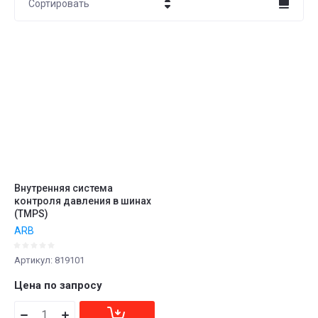
Сортировать
Цена - убывание
Цена - возрастание
Название - Я-А
Название - А-Я
Внутренняя система
контроля давления в шинах
(TMPS)
ARB
Артикул:
819101
Цена по запросу