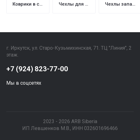
Коврики в салон и багажник
Чехлы для сидений
Чехлы запасного колеса
г. Иркутск, ул. ​Старо-Кузьмихинская, 71. ТЦ "Линия", 2
этаж. ⠀⠀⠀⠀⠀⠀⠀⠀⠀⠀
+7 (924) 823-77-00
Мы в соцсетях
2023 - 2026 ARB Siberia
ИП Левшенков М.В., ИНН 032601696466