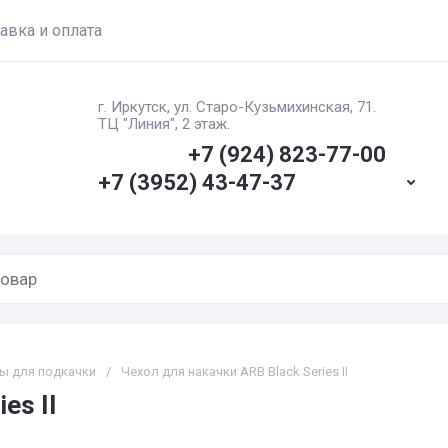
авка и оплата
г. Иркутск, ул. ​Старо-Кузьмихинская, 71.
ТЦ "Линия", 2 этаж.
+7 (924) 823-77-00
+7 (3952) 43-47-37
ы для подкачки
/
Чехол для накачки ARB Black Series II
es II