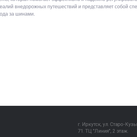
реалий внедорожных путешествий и представляет собой сп
ода за шинами.
г. Иркутск, ул. ​Старо-Куз
71. ТЦ "Линия", 2 этаж.