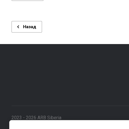
Назад
2023 - 2026 ARB Siberia
ИП Левшенков М.В., ИНН 032601696466