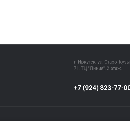
г. Иркутск, ул. ​Старо-Куз
71. ТЦ "Линия", 2 этаж.
⠀⠀⠀⠀⠀⠀⠀⠀⠀⠀
+7 (924) 823-77-0