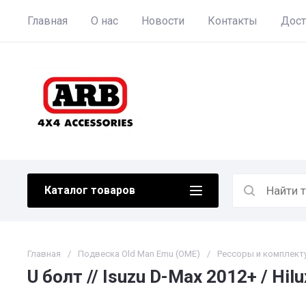
Главная
О нас
Новости
Контакты
Дост
Каталог товаров
Главная
/
Подвеска Old Man Emu (OME)
/
Рессоры и комплек
U болт // Isuzu D-Max 2012+ / Hi