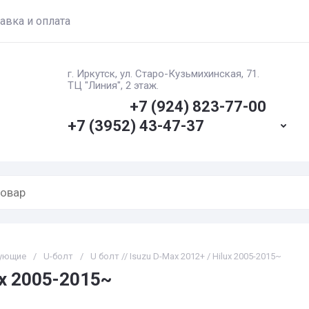
авка и оплата
г. Иркутск, ул. ​Старо-Кузьмихинская, 71.
ТЦ "Линия", 2 этаж.
+7 (924) 823-77-00
+7 (3952) 43-47-37
тующие
/
U-болт
/
U болт // Isuzu D-Max 2012+ / Hilux 2005-2015~
lux 2005-2015~