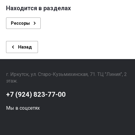
Находится в разделах
Рессоры
Назад
г. Иркутск, ул. ​Старо-Кузьмихинская, 71. ТЦ "Линия", 2
этаж. ⠀⠀⠀⠀⠀⠀⠀⠀⠀⠀
+7 (924) 823-77-00
Мы в соцсетях