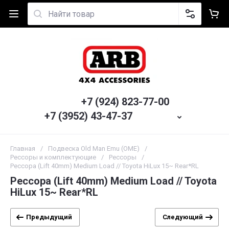
+7 (924) 823-77-00
+7 (3952) 43-47-37
Главная
/
Подвеска Old Man Emu (OME)
/
Рессоры и комплектующие
/
Рессоры
/
Рессора (Lift 40mm) Medium Load // Toyota HiLux 15~ Rear*RL
Рессора (Lift 40mm) Medium Load // Toyota
HiLux 15~ Rear*RL
Предыдущий
Следующий