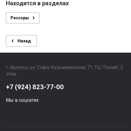
Находится в разделах
Рессоры
Назад
г. Иркутск, ул. ​Старо-Кузьмихинская, 71. ТЦ "Линия", 2
этаж. ⠀⠀⠀⠀⠀⠀⠀⠀⠀⠀
+7 (924) 823-77-00
Мы в соцсетях