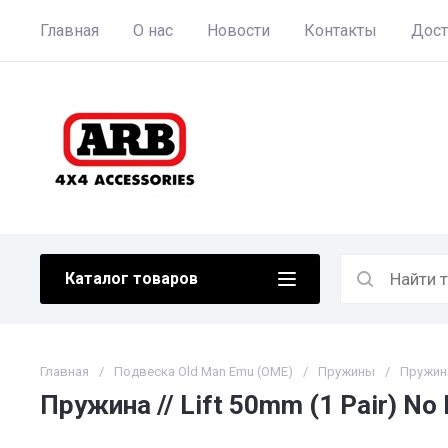
Главная
О нас
Новости
Контакты
Дост
Каталог товаров
Главная
/
Подвеска Old Man Emu (OME)
/
Пружины
/
Пружина 
Пружина // Lift 50mm (1 Pair) No