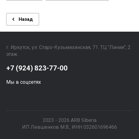
Назад
г. Иркутск, ул. ​Старо-Кузьмихинская, 71. ТЦ "Линия", 2
этаж. ⠀⠀⠀⠀⠀⠀⠀⠀⠀⠀
+7 (924) 823-77-00
Мы в соцсетях
2023 - 2026 ARB Siberia
ИП Левшенков М.В., ИНН 032601696466