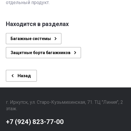
отдельный продукт.
Находится в разделах
Багажные системы
Защитные борта багажников
Назад
г. Иркутск, ул. ​Старо-Кузьмихинская, 71. ТЦ "Линия", 2
этаж. ⠀⠀⠀⠀⠀⠀⠀⠀⠀⠀
+7 (924) 823-77-00