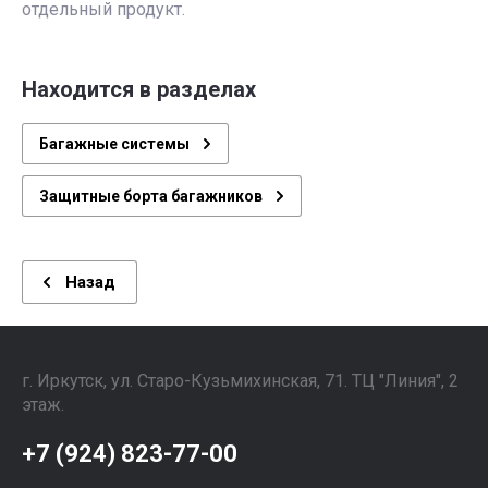
отдельный продукт.
Находится в разделах
Багажные системы
Защитные борта багажников
Назад
г. Иркутск, ул. ​Старо-Кузьмихинская, 71. ТЦ "Линия", 2
этаж. ⠀⠀⠀⠀⠀⠀⠀⠀⠀⠀
+7 (924) 823-77-00