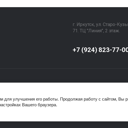
г. Иркутск, ул. ​Старо-Куз
71. ТЦ "Линия", 2 этаж.
⠀⠀⠀⠀⠀⠀⠀⠀⠀⠀
+7 (924) 823-77-0
ии для улучшения его работы. Продолжая работу с сайтом, Вы 
настройках Вашего браузера.
еристики, представленные на сайте, не являются публичной офертой, оп
нформации о наличии и стоимости товара, пожалуйста, обращайтесь по 
siberia.ru