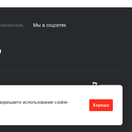
ьмихинская,
Мы в соцсетях
0
разрешаете использование cookie-
Хорошо
ределяемой положениями Статьи 437 (2) ГК РФ, а носят
нашим телефонам. Адрес: 664033, г. Иркутск, ул.