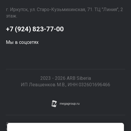
г. Иркутск, ул. ​Старо-Кузьмихинская, 71. ТЦ "Линия", 2
этаж. ⠀⠀⠀⠀⠀⠀⠀⠀⠀⠀
+7 (924) 823-77-00
Мы в соцсетях
2023 - 2026 ARB Siberia
ИП Левшенков М.В., ИНН 032601696466
Данные о товарах и услугах, включая цены и технические
характеристики, представленные на сайте, не являются