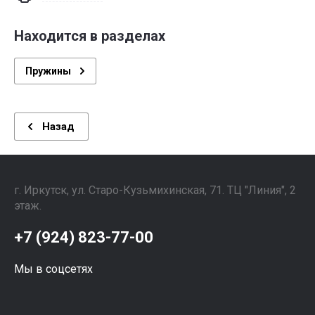
Находится в разделах
Пружины
Назад
г. Иркутск, ул. ​Старо-Кузьмихинская, 71. ТЦ "Линия", 2
этаж. ⠀⠀⠀⠀⠀⠀⠀⠀⠀⠀
+7 (924) 823-77-00
Мы в соцсетях