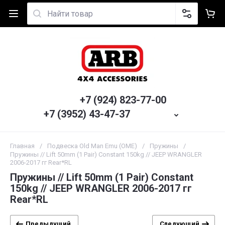
+7 (924) 823-77-00
+7 (3952) 43-47-37
Главная
/
Подвеска Old Man Emu (OME)
/
Пружины
/
Пружины // Lift 50mm (1 Pair) Constant 150kg // JEEP WRANGLER
2006-2017 гг Rear*RL
Пружины // Lift 50mm (1 Pair) Constant
150kg // JEEP WRANGLER 2006-2017 гг
Rear*RL
Предыдущий
Следующий