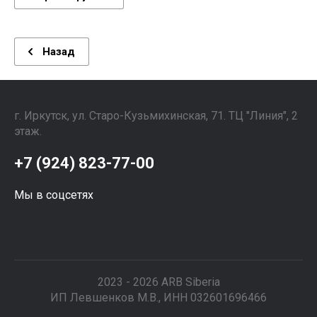
Назад
г. Иркутск, ул. ​Старо-Кузьмихинская, 71. ТЦ "Линия", 2
этаж. ⠀⠀⠀⠀⠀⠀⠀⠀⠀⠀
+7 (924) 823-77-00
Мы в соцсетях
2023 - 2026 ARB Siberia
ИП Левшенков М.В., ИНН 032601696466