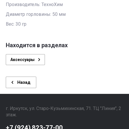
Производитель: ТехноХим
Диаметр горловины: 50 мм
Вес: 30 гр
Находится в разделах
Аксессуары
Назад
г. Иркутск, ул. ​Старо-Кузьмихинская, 71. ТЦ "Линия", 2
этаж. ⠀⠀⠀⠀⠀⠀⠀⠀⠀⠀
+7 (924) 823-77-00