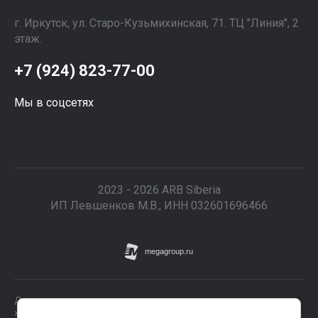
г. Иркутск, ул. ​Старо-Кузьмихинская, 71. ТЦ "Линия", 2
этаж. ⠀⠀⠀⠀⠀⠀⠀⠀⠀⠀
+7 (924) 823-77-00
Мы в соцсетях
2023 - 2026 ARB Siberia
ИП Левшенков М.В., ИНН 032601696466
Данные о товарах и услугах, включая цены и технические
характеристики, представленные на сайте, не являются