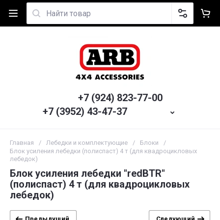
+7 (924) 823-77-00
+7 (3952) 43-47-37
Главная
/
Лебедки и комплектующие
/
Блоки
/
Блок усиления лебедки (полиспаст) 4 т (для квадроцикловых
лебедок)
Блок усиления лебедки "redBTR"
(полиспаст) 4 т (для квадроцикловых
лебедок)
Предыдущий
Следующий