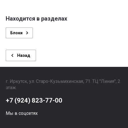
Находится в разделах
Блоки
Назад
г. Иркутск, ул. ​Старо-Кузьмихинская, 71. ТЦ "Линия", 2
этаж. ⠀⠀⠀⠀⠀⠀⠀⠀⠀⠀
+7 (924) 823-77-00
Мы в соцсетях