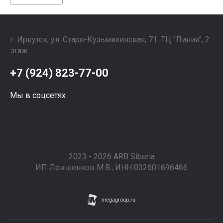
г. Иркутск, ул. ​Старо-Кузьмихинская, 71. ТЦ "Линия", 2
этаж. ⠀⠀⠀⠀⠀⠀⠀⠀⠀⠀
+7 (924) 823-77-00
Мы в соцсетях
2023 - 2026 ARB Siberia
ИП Левшенков М.В., ИНН 032601696466