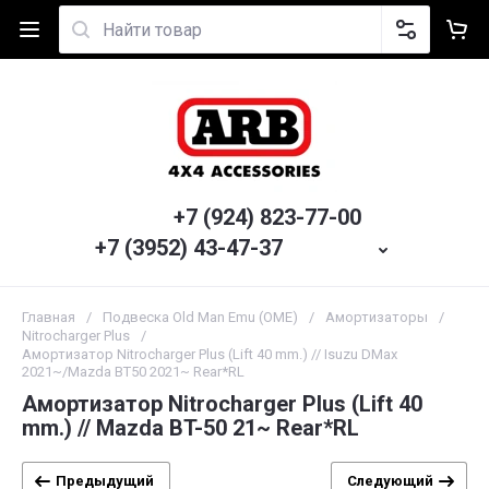
+7 (924) 823-77-00
+7 (3952) 43-47-37
Главная
/
Подвеска Old Man Emu (OME)
/
Амортизаторы
/
Nitrocharger Plus
/
Амортизатор Nitrocharger Plus (Lift 40 mm.) // Isuzu DMax
2021~/Mazda BT50 2021~ Rear*RL
Амортизатор Nitrocharger Plus (Lift 40
mm.) // Mazda BT-50 21~ Rear*RL
Предыдущий
Следующий