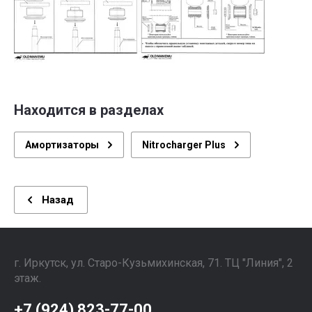
Находится в разделах
Амортизаторы
Nitrocharger Plus
Назад
г. Иркутск, ул. ​Старо-Кузьмихинская, 71. ТЦ "Линия", 2
этаж. ⠀⠀⠀⠀⠀⠀⠀⠀⠀⠀
+7 (924) 823-77-00