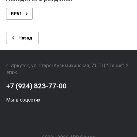
BP51
Назад
г. Иркутск, ул. ​Старо-Кузьмихинская, 71. ТЦ "Линия", 2
этаж. ⠀⠀⠀⠀⠀⠀⠀⠀⠀⠀
+7 (924) 823-77-00
Мы в соцсетях