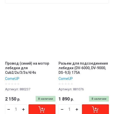
Цена - убывание
Цена - возрастание
Название - Я-А
Название - А-Я
Провод (синий) на мотор
Разьем для подсоединения
лебедки для
лебедки (DV-6000, DV-9000,
Cub2/2s/3/3s/4/4s
DS-9,5) 175A
ComeUP
ComeUP
Артикул:
880237
Артикул:
881076
2 150
1 890
р.
В наличии
р.
В наличии