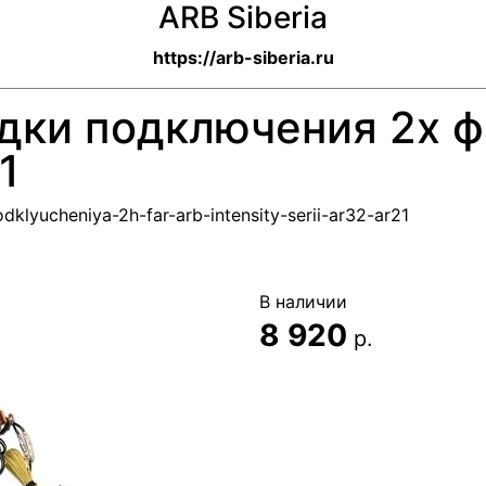
ARB Siberia
https://arb-siberia.ru
ки подключения 2х фа
1
dklyucheniya-2h-far-arb-intensity-serii-ar32-ar21
В наличии
8 920
р.