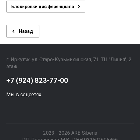
Блокировки дифференциала
Назад
г. Иркутск, ул. ​Старо-Кузьмихинская, 71. ТЦ "Линия", 2
этаж. ⠀⠀⠀⠀⠀⠀⠀⠀⠀⠀
+7 (924) 823-77-00
Мы в соцсетях
2023 - 2026 ARB Siberia
ИП Левшенков М.В., ИНН 032601696466